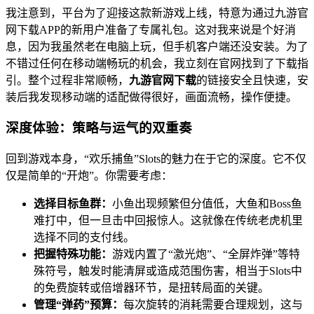
我注意到，平台为了迎接这款新游戏上线，特意为通过九游官
网下载APP的新用户准备了专属礼包。这对我来说是个好消
息，因为我虽然老在电脑上玩，但手机客户端还没安装。为了
不错过任何在移动端畅玩的机会，我立刻在官网找到了下载指
引。整个过程非常顺畅，
九游官网下载
的链接安全且快速，安
装后我发现移动端的适配做得很好，画面流畅，操作便捷。
深度体验：策略与运气的双重奏
回到游戏本身，“欢乐捕鱼”Slots的魅力在于它的深度。它不仅
仅是简单的“开炮”。你需要考虑：
选择目标鱼群：
小鱼出现频繁但分值低，大鱼和Boss鱼
难打中，但一旦击中回报惊人。这就像在传统老虎机里
选择不同的支付线。
把握特殊功能：
游戏内置了“激光炮”、“全屏炸弹”等特
殊符号，触发时能清屏或造成范围伤害，相当于Slots中
的免费旋转或倍增器环节，是扭转局面的关键。
管理“弹药”预算：
每次旋转的消耗需要合理规划，这与