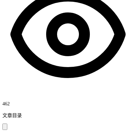
462
文章目录