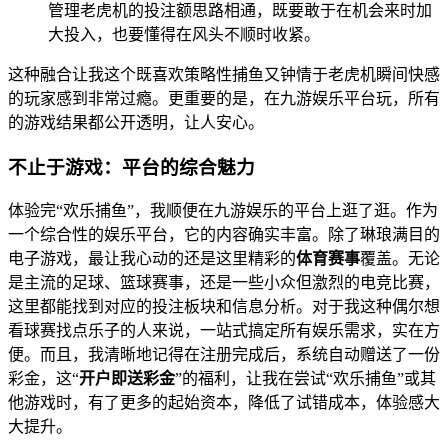
管理老虎机的投注额思路相通，既要敢于在机会来时加
大投入，也要懂得在风头不顺时收紧。
这种融合让我这个既喜欢策略性捕鱼又钟情于老虎机瞬间快感
的玩家感到非常过瘾。更重要的是，在九游娱乐平台玩，所有
的游戏结果都公开透明，让人安心。
不止于游戏：平台的综合魅力
体验完“欢乐捕鱼”，我顺便在九游娱乐的平台上逛了逛。作为
一个综合性的娱乐平台，它的内容确实丰富。除了琳琅满目的
电子游戏，最让我心动的还是这里精彩的
体育赛事
覆盖。无论
是主流的足球、篮球赛事，还是一些小众但激烈的电竞比赛，
这里都能找到对应的投注板块和信息分析。对于我这种偶尔想
看球赛找点乐子的人来说，一站式搞定所有娱乐需求，实在方
便。而且，我清晰地记得在注册完成后，系统自动赠送了一份
彩金，这“
开户即送彩金
”的福利，让我在尝试“欢乐捕鱼”或其
他游戏时，有了更多的起始资本，降低了试错成本，体验感大
大提升。