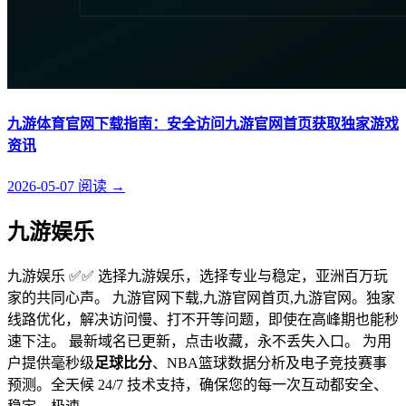
九游体育官网下载指南：安全访问九游官网首页获取独家游戏
资讯
2026-05-07
阅读
→
九游娱乐
九游娱乐 ✅✅ 选择九游娱乐，选择专业与稳定，亚洲百万玩
家的共同心声。 九游官网下载,九游官网首页,九游官网。独家
线路优化，解决访问慢、打不开等问题，即使在高峰期也能秒
速下注。 最新域名已更新，点击收藏，永不丢失入口。 为用
户提供毫秒级
足球比分
、NBA篮球数据分析及电子竞技赛事
预测。全天候 24/7 技术支持，确保您的每一次互动都安全、