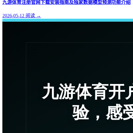
九游体育注册官网下载安装指南及独家数据模型预测功能介绍
2026-05-12
阅读
→