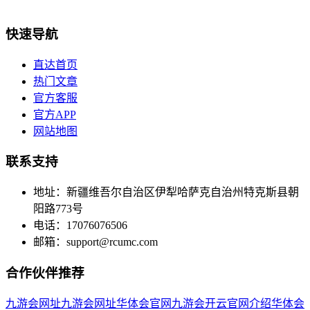
快速导航
直达首页
热门文章
官方客服
官方APP
网站地图
联系支持
地址：新疆维吾尔自治区伊犁哈萨克自治州特克斯县朝
阳路773号
电话：17076076506
邮箱：
support@rcumc.com
合作伙伴推荐
九游会网址
九游会网址
华体会官网
九游会
开云官网介绍
华体会