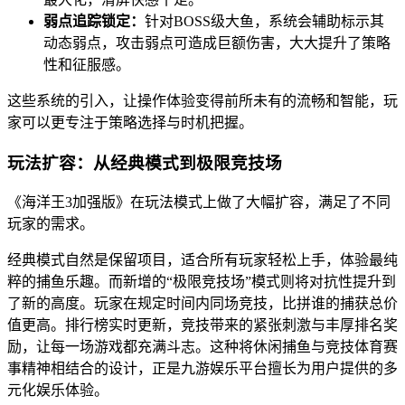
弱点追踪锁定：
针对BOSS级大鱼，系统会辅助标示其
动态弱点，攻击弱点可造成巨额伤害，大大提升了策略
性和征服感。
这些系统的引入，让操作体验变得前所未有的流畅和智能，玩
家可以更专注于策略选择与时机把握。
玩法扩容：从经典模式到极限竞技场
《海洋王3加强版》在玩法模式上做了大幅扩容，满足了不同
玩家的需求。
经典模式自然是保留项目，适合所有玩家轻松上手，体验最纯
粹的捕鱼乐趣。而新增的“极限竞技场”模式则将对抗性提升到
了新的高度。玩家在规定时间内同场竞技，比拼谁的捕获总价
值更高。排行榜实时更新，竞技带来的紧张刺激与丰厚排名奖
励，让每一场游戏都充满斗志。这种将休闲捕鱼与竞技体育赛
事精神相结合的设计，正是九游娱乐平台擅长为用户提供的多
元化娱乐体验。