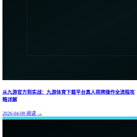
从九游官方到实战：九游体育下载平台真人荷牌操作全流程攻
略详解
2026-04-08
阅读
→