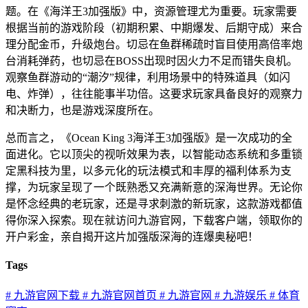
题。在《海洋王3加强版》中，资源管理尤为重要。玩家需要
根据当前的游戏阶段（初期积累、中期爆发、后期守成）来合
理分配金币，升级炮台。切忌在鱼群稀疏时盲目使用高倍率炮
台消耗弹药，也切忌在BOSS出现时因火力不足而错失良机。
观察鱼群游动的“潮汐”规律，利用场景中的特殊道具（如闪
电、炸弹），往往能事半功倍。这要求玩家具备良好的观察力
和决断力，也是游戏深度所在。
总而言之，《Ocean King 3海洋王3加强版》是一次成功的全
面进化。它以顶尖的视听效果为表，以智能动态系统和多重锁
定黑科技为里，以多元化的玩法模式和丰厚的福利体系为支
撑，为玩家呈现了一个既熟悉又充满新意的深海世界。无论你
是怀念经典的老玩家，还是寻求刺激的新玩家，这款游戏都值
得你深入探索。现在就访问九游官网，下载客户端，领取你的
开户彩金，亲自揭开这片加强版深海的连爆奥秘吧！
Tags
# 九游官网下载
# 九游官网首页
# 九游官网
# 九游娱乐
# 体育