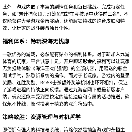
此外，游戏内嵌了丰富的剧情任务和每日挑战。完成特定任
务，如“累计捕获10只灯笼鱼”或“在竞技场中获得前三名”，不
仅能获得大量游戏金币奖励，还能解锁特殊的炮台皮肤和特
效，让玩家的战斗装备独具个性。
福利体系：畅玩深海无忧虑
一款优秀的游戏，必然配有贴心的福利体系。对于新加入九游
体育的玩家，平台诚意十足，
开户即送彩金
的福利可以让玩家
无负担地体验《海洋王3加强版》的全部内容，用赠送的彩金
测试手气，熟悉新系统的操作。而对于老玩家，游戏内的登录
奖励、连胜奖励、BOSS击杀额外奖等机制也环环相扣，保证
了游戏进程的持续正向反馈。通过九游官网下载最新版客户
端，玩家还能享受到更稳定的连接速度和专属的活动推送，确
保永不掉线，随时投身于精彩的深海狩猎中。
策略致胜：资源管理与时机哲学
即便拥有强大的科技与系统，策略依然是捕鱼游戏的永恒主