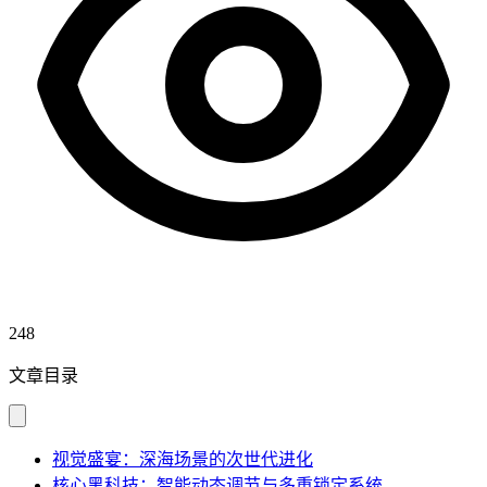
248
文章目录
视觉盛宴：深海场景的次世代进化
核心黑科技：智能动态调节与多重锁定系统