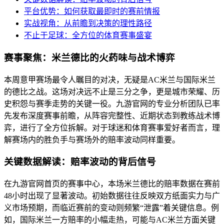
平台优势：如何获取最即时的赛前情报
实战视角：从前瞻到决策的理性路径
不止于足球：全方位的体育赛事盛宴
赛事聚焦：米兰德比的火药味与战术博弈
本周意甲赛场最令人瞩目的对决，无疑是AC米兰与国际米兰
的德比之战。这场对决远不止是三分之争，更是城市荣耀、历
史积怨与赛季走势的关键一役。九游官网的专业分析团队已率
先发布深度赛事前瞻，从阵容完整性、近期状态到教练战术博
弈，进行了全方位拆解。对于球迷和体育赛事爱好者而言，理
解赛场内的胜负手与赛场外的赔率波动同样重要。
关键数据解读：赔率波动的背后信号
在九游官网首页的赛事中心，本场米兰德比的赔率数据在赛前
48小时出现了显著波动。初始数据往往反映双方纸面实力与广
义市场预期，而临近赛前的变动则频繁“泄露”着关键信息。例
如，国际米兰一方赔率的小幅走热，可能与AC米兰方面关键