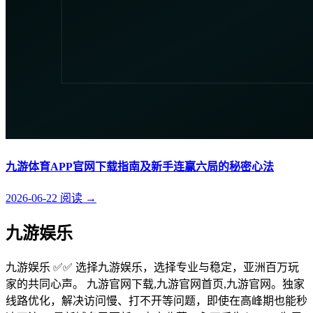
九游体育APP官网下载指南及新手连赢六局的秘密心法
2026-06-22
阅读
→
九游娱乐
九游娱乐 ✅✅ 选择九游娱乐，选择专业与稳定，亚洲百万玩
家的共同心声。 九游官网下载,九游官网首页,九游官网。独家
线路优化，解决访问慢、打不开等问题，即使在高峰期也能秒