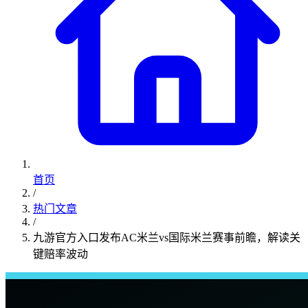
首页
/
热门文章
/
九游官方入口发布AC米兰vs国际米兰赛事前瞻，解读关
键赔率波动