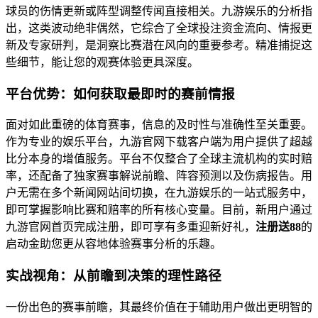
球员的伤情更新或阵型调整传闻直接相关。九游娱乐的分析指
出，这类波动绝非偶然，它综合了全球投注资金流向、情报更
新及专家研判，是洞察比赛潜在风向的重要参考。精准捕捉这
些细节，能让您的观赛体验更具深度。
平台优势：如何获取最即时的赛前情报
面对如此重磅的体育赛事，信息的及时性与准确性至关重要。
作为专业的娱乐平台，九游官网下载客户端为用户提供了超越
比分本身的增值服务。平台不仅整合了全球主流机构的实时赔
率，还配备了独家赛事解说前瞻、阵容预测以及伤病报告。用
户无需在多个新闻网站间切换，在九游娱乐的一站式服务中，
即可掌握影响比赛和赔率的所有核心变量。目前，新用户通过
九游官网首页完成注册，即可享有多重迎新好礼，
注册送88
的
启动金助您更从容地体验赛事分析的乐趣。
实战视角：从前瞻到决策的理性路径
一份出色的赛事前瞻，其最终价值在于辅助用户做出更明智的