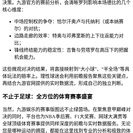
决策。九游官方的赛前分析，会清晰罗列影响本场德比的几个
核心维度：
中场控制权的争夺：恰尔汗奥卢与托纳利（或本纳赛
尔）的对抗；
边路走廊的效率：特奥与邓弗里斯的上下往返能力对
比；
锋线终结能力的稳定性：吉鲁与劳塔罗在高压下的把握
机会能力。
这些微观对决的结果，将直接映射到“大小球”、“半全场”等具
体玩法的赔率上。理性球迷会利用前瞻报告聚焦这些关键点，
再结合九游官网提供的实时数据流，形成自己的独立判断。
不止于足球：全方位的体育赛事盛宴
当然，九游娱乐的赛事版图远不止绿茵场。在聚焦意甲巅峰对
决的同时，平台也为NBA季后赛、F1大奖赛、网球大满贯等
全球顶级体育赛事提供同样深度的前瞻与实时数据服务。无论
您是哪种运动的拥趸，都能在这里找到专业的分析和极致的体