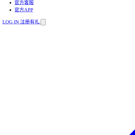
官方客服
官方APP
LOG IN
注册有礼