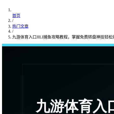
首页
/
热门文章
/
九游体育入口JILI捕鱼攻略教程，掌握免费转盘神技轻松