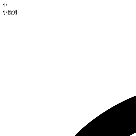
小
小杨测