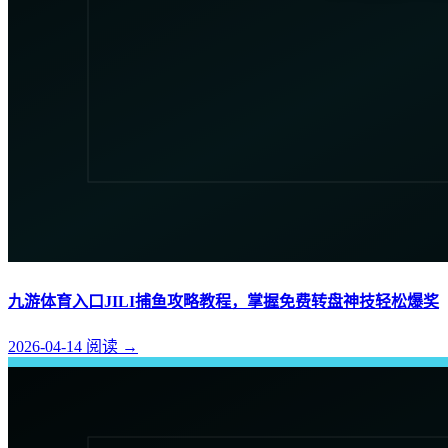
九游体育入口JILI捕鱼攻略教程，掌握免费转盘神技轻松爆奖
2026-04-14
阅读
→