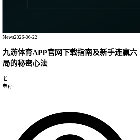
News
2026-06-22
九游体育APP官网下载指南及新手连赢六
局的秘密心法
老
老孙