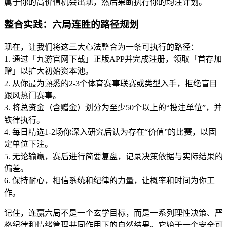
属于你的高价值机会出现，然后果断执行你的均注计划。
整合实践：六局连胜的路径规划
现在，让我们将这三大心法整合为一条可执行的路径：
1. 通过「九游官网下载」正版APP并完成注册，领取「首存加
赠」以扩大初始资本池。
2. 从你最为熟悉的2-3个体育赛事联赛或类型入手，拒绝盲目
跟风热门赛事。
3. 将总资金（含赠金）划分为至少50个以上的“投注单位”，并
铁律执行。
4. 每日精选1-2场你深入研究后认为存在“价值”的比赛，以固
定单位下注。
5. 无论输赢，赛后进行简要复盘，记录决策依据与实际结果的
偏差。
6. 保持耐心，相信系统和纪律的力量，让概率和时间为你工
作。
记住，连赢六局不是一个玄学目标，而是一系列理性决策、严
格纪律和情绪管理共同作用下的自然结果。它始于一个安全可