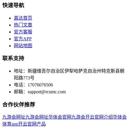
快速导航
直达首页
热门文章
官方客服
官方APP
网站地图
联系支持
地址：新疆维吾尔自治区伊犁哈萨克自治州特克斯县朝
阳路773号
电话：17076076506
邮箱：
support@rcumc.com
合作伙伴推荐
九游会网址
九游会网址
华体会官网
九游会
开云官网介绍
华体会
体育app
开云官网产品