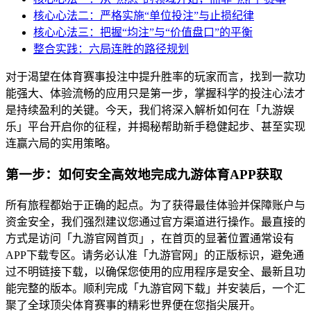
核心心法二：严格实施“单位投注”与止损纪律
核心心法三：把握“均注”与“价值盘口”的平衡
整合实践：六局连胜的路径规划
对于渴望在体育赛事投注中提升胜率的玩家而言，找到一款功
能强大、体验流畅的应用只是第一步，掌握科学的投注心法才
是持续盈利的关键。今天，我们将深入解析如何在「九游娱
乐」平台开启你的征程，并揭秘帮助新手稳健起步、甚至实现
连赢六局的实用策略。
第一步：如何安全高效地完成九游体育APP获取
所有旅程都始于正确的起点。为了获得最佳体验并保障账户与
资金安全，我们强烈建议您通过官方渠道进行操作。最直接的
方式是访问「九游官网首页」，在首页的显著位置通常设有
APP下载专区。请务必认准「九游官网」的正版标识，避免通
过不明链接下载，以确保您使用的应用程序是安全、最新且功
能完整的版本。顺利完成「九游官网下载」并安装后，一个汇
聚了全球顶尖体育赛事的精彩世界便在您指尖展开。