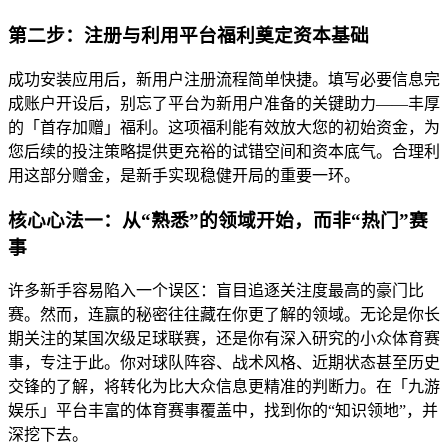
第二步：注册与利用平台福利奠定资本基础
成功安装应用后，新用户注册流程简单快捷。填写必要信息完
成账户开设后，别忘了平台为新用户准备的关键助力——丰厚
的「首存加赠」福利。这项福利能有效放大您的初始资金，为
您后续的投注策略提供更充裕的试错空间和资本底气。合理利
用这部分赠金，是新手实现稳健开局的重要一环。
核心心法一：从“熟悉”的领域开始，而非“热门”赛
事
许多新手容易陷入一个误区：盲目追逐关注度最高的豪门比
赛。然而，连赢的秘密往往藏在你更了解的领域。无论是你长
期关注的某国次级足球联赛，还是你有深入研究的小众体育赛
事，专注于此。你对球队阵容、战术风格、近期状态甚至历史
交锋的了解，将转化为比大众信息更精准的判断力。在「九游
娱乐」平台丰富的体育赛事覆盖中，找到你的“知识领地”，并
深挖下去。